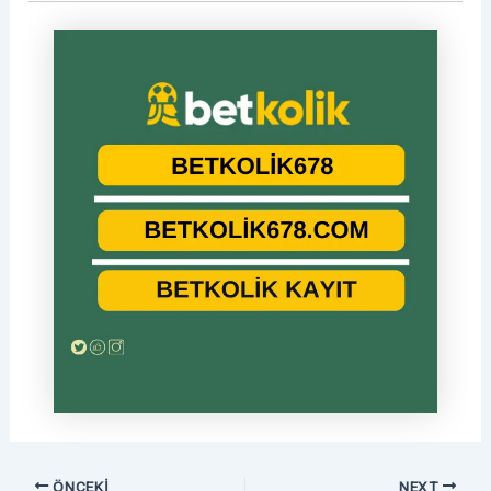
ÖNCEKI
NEXT