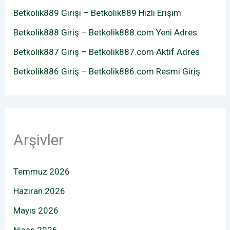
Betkolik889 Girişi – Betkolik889 Hızlı Erişim
Betkolik888 Giriş – Betkolik888.com Yeni Adres
Betkolik887 Giriş – Betkolik887.com Aktif Adres
Betkolik886 Giriş – Betkolik886.com Resmi Giriş
Arşivler
Temmuz 2026
Haziran 2026
Mayıs 2026
Nisan 2026