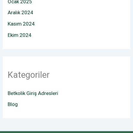
Ocak 2025
Aralık 2024
Kasım 2024
Ekim 2024
Kategoriler
Betkolik Giriş Adresleri
Blog