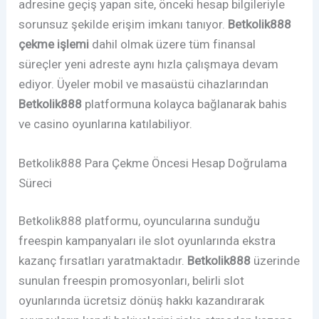
adresine geçiş yapan site, önceki hesap bilgileriyle
sorunsuz şekilde erişim imkanı tanıyor.
Betkolik888
çekme işlemi
dahil olmak üzere tüm finansal
süreçler yeni adreste aynı hızla çalışmaya devam
ediyor. Üyeler mobil ve masaüstü cihazlarından
Betkolik888
platformuna kolayca bağlanarak bahis
ve casino oyunlarına katılabiliyor.
Betkolik888 Para Çekme Öncesi Hesap Doğrulama
Süreci
Betkolik888 platformu, oyuncularına sunduğu
freespin kampanyaları ile slot oyunlarında ekstra
kazanç fırsatları yaratmaktadır.
Betkolik888
üzerinde
sunulan freespin promosyonları, belirli slot
oyunlarında ücretsiz dönüş hakkı kazandırarak