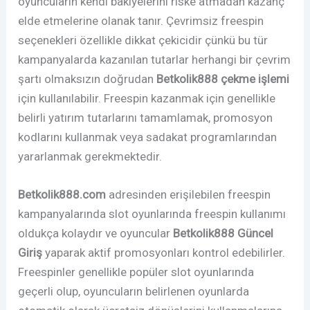
oyuncuların kendi bakiyelerini riske atmadan kazanç
elde etmelerine olanak tanır. Çevrimsiz freespin
seçenekleri özellikle dikkat çekicidir çünkü bu tür
kampanyalarda kazanılan tutarlar herhangi bir çevrim
şartı olmaksızın doğrudan
Betkolik888 çekme işlemi
için kullanılabilir. Freespin kazanmak için genellikle
belirli yatırım tutarlarını tamamlamak, promosyon
kodlarını kullanmak veya sadakat programlarından
yararlanmak gerekmektedir.
Betkolik888.com
adresinden erişilebilen freespin
kampanyalarında slot oyunlarında freespin kullanımı
oldukça kolaydır ve oyuncular
Betkolik888 Güncel
Giriş
yaparak aktif promosyonları kontrol edebilirler.
Freespinler genellikle popüler slot oyunlarında
geçerli olup, oyuncuların belirlenen oyunlarda