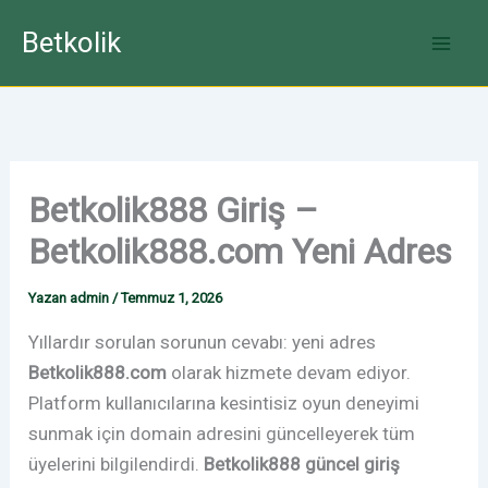
İçeriğe
Betkolik
atla
Betkolik888 Giriş –
Betkolik888.com Yeni Adres
Yazan
admin
/
Temmuz 1, 2026
Yıllardır sorulan sorunun cevabı: yeni adres
Betkolik888.com
olarak hizmete devam ediyor.
Platform kullanıcılarına kesintisiz oyun deneyimi
sunmak için domain adresini güncelleyerek tüm
üyelerini bilgilendirdi.
Betkolik888 güncel giriş