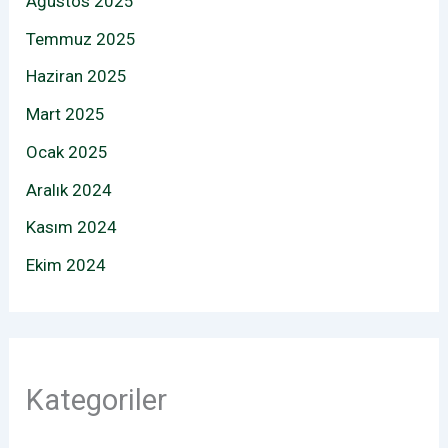
Ağustos 2025
Temmuz 2025
Haziran 2025
Mart 2025
Ocak 2025
Aralık 2024
Kasım 2024
Ekim 2024
Kategoriler