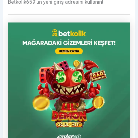
Betkolik659’un yeni giriş adresini kullanın!