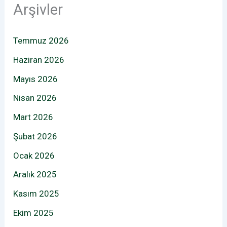
Arşivler
Temmuz 2026
Haziran 2026
Mayıs 2026
Nisan 2026
Mart 2026
Şubat 2026
Ocak 2026
Aralık 2025
Kasım 2025
Ekim 2025