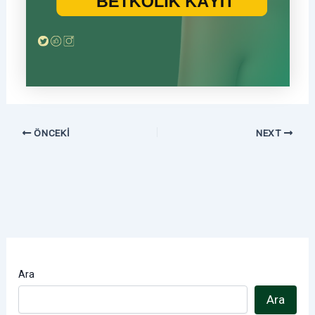
ÖNCEKI
NEXT
Ara
Ara