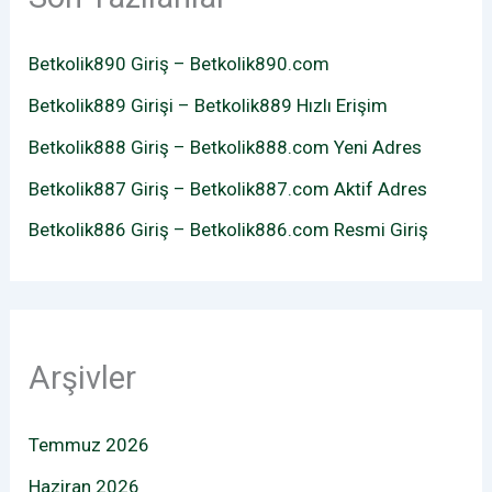
Betkolik890 Giriş – Betkolik890.com
Betkolik889 Girişi – Betkolik889 Hızlı Erişim
Betkolik888 Giriş – Betkolik888.com Yeni Adres
Betkolik887 Giriş – Betkolik887.com Aktif Adres
Betkolik886 Giriş – Betkolik886.com Resmi Giriş
Arşivler
Temmuz 2026
Haziran 2026