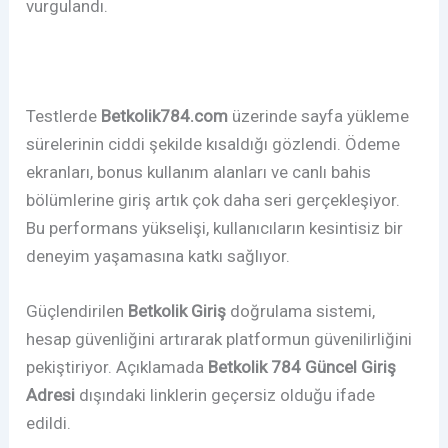
vurgulandı.
Testlerde
Betkolik784.com
üzerinde sayfa yükleme
sürelerinin ciddi şekilde kısaldığı gözlendi. Ödeme
ekranları, bonus kullanım alanları ve canlı bahis
bölümlerine giriş artık çok daha seri gerçekleşiyor.
Bu performans yükselişi, kullanıcıların kesintisiz bir
deneyim yaşamasına katkı sağlıyor.
Güçlendirilen
Betkolik Giriş
doğrulama sistemi,
hesap güvenliğini artırarak platformun güvenilirliğini
pekiştiriyor. Açıklamada
Betkolik 784 Güncel Giriş
Adresi
dışındaki linklerin geçersiz olduğu ifade
edildi.