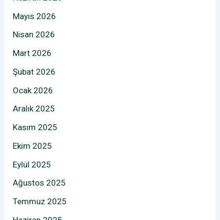
Mayıs 2026
Nisan 2026
Mart 2026
Şubat 2026
Ocak 2026
Aralık 2025
Kasım 2025
Ekim 2025
Eylül 2025
Ağustos 2025
Temmuz 2025
Haziran 2025