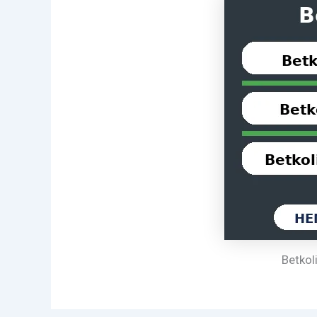
Betkol