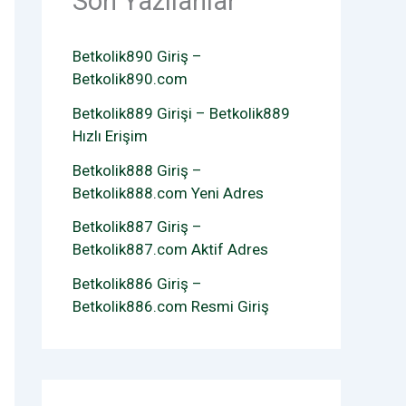
Son Yazılanlar
Betkolik890 Giriş –
Betkolik890.com
Betkolik889 Girişi – Betkolik889
Hızlı Erişim
Betkolik888 Giriş –
Betkolik888.com Yeni Adres
Betkolik887 Giriş –
Betkolik887.com Aktif Adres
Betkolik886 Giriş –
Betkolik886.com Resmi Giriş