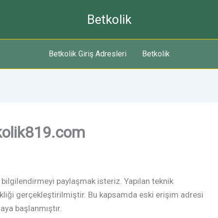
Betkolik
Betkolik Giriş Adresleri
Betkolik
tkolik819.com
 bilgilendirmeyi paylaşmak isteriz. Yapılan teknik
liği gerçekleştirilmiştir. Bu kapsamda eski erişim adresi
maya başlanmıştır.