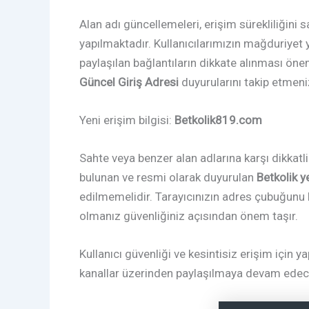
Alan adı güncellemeleri, erişim sürekliliğini
yapılmaktadır. Kullanıcılarımızın mağduriye
paylaşılan bağlantıların dikkate alınması önem
Güncel Giriş Adresi
duyurularını takip etmeniz
Yeni erişim bilgisi:
Betkolik819.com
Sahte veya benzer alan adlarına karşı dikkatl
bulunan ve resmi olarak duyurulan
Betkolik y
edilmemelidir. Tarayıcınızın adres çubuğunu 
olmanız güvenliğiniz açısından önem taşır.
Kullanıcı güvenliği ve kesintisiz erişim için 
kanallar üzerinden paylaşılmaya devam edece