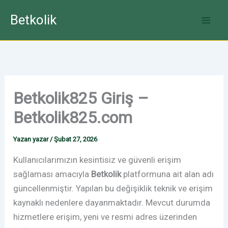
İçeriğe
Betkolik
atla
Betkolik825 Giriş –
Betkolik825.com
Yazan
yazar
/
Şubat 27, 2026
Kullanıcılarımızın kesintisiz ve güvenli erişim
sağlaması amacıyla
Betkolik
platformuna ait alan adı
güncellenmiştir. Yapılan bu değişiklik teknik ve erişim
kaynaklı nedenlere dayanmaktadır. Mevcut durumda
hizmetlere erişim, yeni ve resmi adres üzerinden