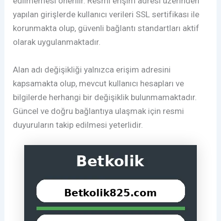
edilmemesi önerilir. Resmi erişim adresi üzerinden
yapılan girişlerde kullanıcı verileri SSL sertifikası ile
korunmakta olup, güvenli bağlantı standartları aktif
olarak uygulanmaktadır.
Alan adı değişikliği yalnızca erişim adresini
kapsamakta olup, mevcut kullanıcı hesapları ve
bilgilerde herhangi bir değişiklik bulunmamaktadır.
Güncel ve doğru bağlantıya ulaşmak için resmi
duyuruların takip edilmesi yeterlidir.