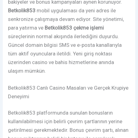
bakiyeler ve bonus kampanyaları aynen korunuyor.
Betkolik853
mobil uygulaması da yeni adres ile
senkronize çalışmaya devam ediyor. Site yönetimi,
para yatırma ve
Betkolik853 çekme işlemi
süreçlerinin normal akışında ilerlediğini duyurdu.
Güncel domain bilgisi SMS ve e-posta kanallarıyla
tüm aktif oyunculara iletildi. Yeni giriş noktası
üzerinden casino ve bahis hizmetlerine anında
ulaşım mümkün.
Betkolik853 Canlı Casino Masaları ve Gerçek Krupiye
Deneyimi
Betkolik853 platformunda sunulan bonusların
kullanılabilmesi için belirli çevrim şartlarının yerine
getirilmesi gerekmektedir. Bonus çevrim şartı, alınan