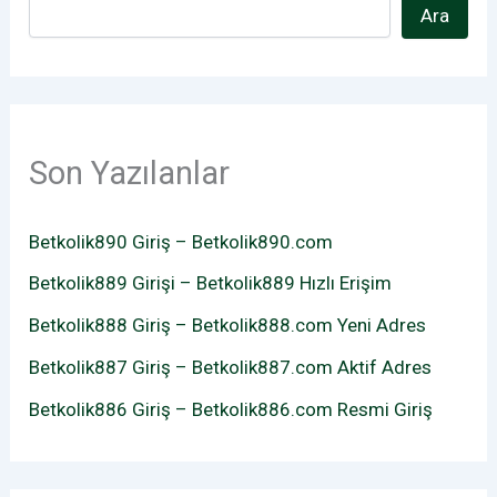
Ara
Son Yazılanlar
Betkolik890 Giriş – Betkolik890.com
Betkolik889 Girişi – Betkolik889 Hızlı Erişim
Betkolik888 Giriş – Betkolik888.com Yeni Adres
Betkolik887 Giriş – Betkolik887.com Aktif Adres
Betkolik886 Giriş – Betkolik886.com Resmi Giriş