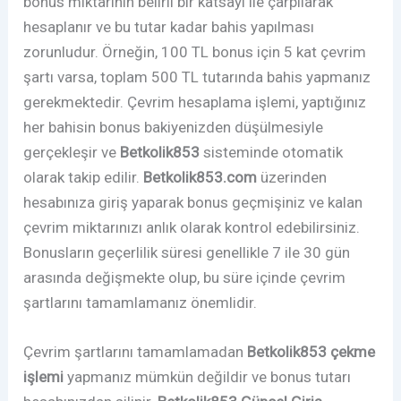
bonus miktarının belirli bir katsayı ile çarpılarak
hesaplanır ve bu tutar kadar bahis yapılması
zorunludur. Örneğin, 100 TL bonus için 5 kat çevrim
şartı varsa, toplam 500 TL tutarında bahis yapmanız
gerekmektedir. Çevrim hesaplama işlemi, yaptığınız
her bahisin bonus bakiyenizden düşülmesiyle
gerçekleşir ve
Betkolik853
sisteminde otomatik
olarak takip edilir.
Betkolik853.com
üzerinden
hesabınıza giriş yaparak bonus geçmişiniz ve kalan
çevrim miktarınızı anlık olarak kontrol edebilirsiniz.
Bonusların geçerlilik süresi genellikle 7 ile 30 gün
arasında değişmekte olup, bu süre içinde çevrim
şartlarını tamamlamanız önemlidir.
Çevrim şartlarını tamamlamadan
Betkolik853 çekme
işlemi
yapmanız mümkün değildir ve bonus tutarı