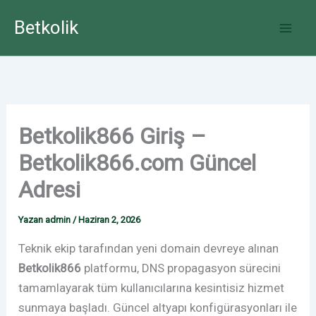
İçeriğe
Betkolik
atla
Betkolik866 Giriş –
Betkolik866.com Güncel
Adresi
Yazan
admin
/
Haziran 2, 2026
Teknik ekip tarafından yeni domain devreye alınan
Betkolik866
platformu, DNS propagasyon sürecini
tamamlayarak tüm kullanıcılarına kesintisiz hizmet
sunmaya başladı. Güncel altyapı konfigürasyonları ile