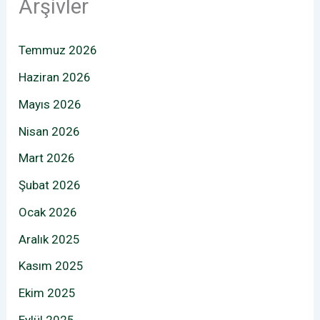
Arşivler
Temmuz 2026
Haziran 2026
Mayıs 2026
Nisan 2026
Mart 2026
Şubat 2026
Ocak 2026
Aralık 2025
Kasım 2025
Ekim 2025
Eylül 2025