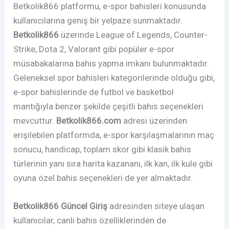
Betkolik866 platformu, e-spor bahisleri konusunda
kullanıcılarına geniş bir yelpaze sunmaktadır.
Betkolik866
üzerinde League of Legends, Counter-
Strike, Dota 2, Valorant gibi popüler e-spor
müsabakalarına bahis yapma imkanı bulunmaktadır.
Geleneksel spor bahisleri kategorilerinde olduğu gibi,
e-spor bahislerinde de futbol ve basketbol
mantığıyla benzer şekilde çeşitli bahis seçenekleri
mevcuttur.
Betkolik866.com
adresi üzerinden
erişilebilen platformda, e-spor karşılaşmalarının maç
sonucu, handicap, toplam skor gibi klasik bahis
türlerinin yanı sıra harita kazananı, ilk kan, ilk kule gibi
oyuna özel bahis seçenekleri de yer almaktadır.
Betkolik866 Güncel Giriş
adresinden siteye ulaşan
kullanıcılar, canlı bahis özelliklerinden de