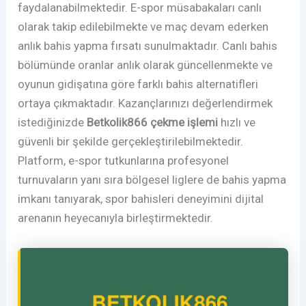
faydalanabilmektedir. E-spor müsabakaları canlı
olarak takip edilebilmekte ve maç devam ederken
anlık bahis yapma fırsatı sunulmaktadır. Canlı bahis
bölümünde oranlar anlık olarak güncellenmekte ve
oyunun gidişatına göre farklı bahis alternatifleri
ortaya çıkmaktadır. Kazançlarınızı değerlendirmek
istediğinizde
Betkolik866 çekme işlemi
hızlı ve
güvenli bir şekilde gerçekleştirilebilmektedir.
Platform, e-spor tutkunlarına profesyonel
turnuvaların yanı sıra bölgesel liglere de bahis yapma
imkanı tanıyarak, spor bahisleri deneyimini dijital
arenanın heyecanıyla birleştirmektedir.