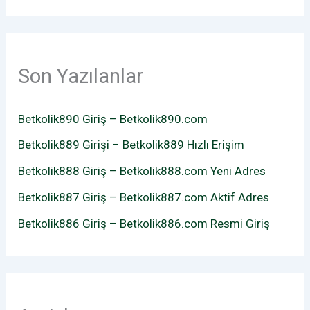
Son Yazılanlar
Betkolik890 Giriş – Betkolik890.com
Betkolik889 Girişi – Betkolik889 Hızlı Erişim
Betkolik888 Giriş – Betkolik888.com Yeni Adres
Betkolik887 Giriş – Betkolik887.com Aktif Adres
Betkolik886 Giriş – Betkolik886.com Resmi Giriş