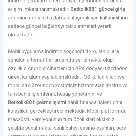
indirme gerektirmeden tarayıcı üzerinden sorunsuz
erişim imkanı tanımaktadır.
Betkolik881 güncel giriş
adresine mobil cihazlardan ulaşmak için kullanıcıların
sadece güncel bağlantıyı takip etmeleri yeterli
olmaktadır.
Mobil uygulama indirme seçeneği de kullanıcılara
sunulan alternatifler arasında yer almakta olup,
özellikle Android cihazlar için APK dosyası üzerinden
direkt kurulum yapılabilmektedir. iOS kullanıcıları ise
mobil site üzerinden kesintisiz hizmet alabilmekte ve
tüm bahis işlemlerini, hesap yönetimini ve
Betkolik881 çekme işlemi
dahil finansal işlemlerini
kolaylıkla gerçekleştirebilmektedir. Mobil platformda
masaüstü versiyonunun tüm özellikleri eksiksiz
şekilde sunulmakta, canlı bahis, casino oyunları, para