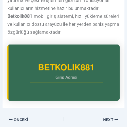
yatırma ve çekme işlemleri gibi tüm fonksiyonlar
kullanıcıların hizmetine hazır bulunmaktadır.
Betkolik881
mobil giriş sistemi, hızlı yükleme süreleri
ve kullanıcı dostu arayüzü ile her yerden bahis yapma
özgürlüğü sağlamaktadır.
ÖNCEKI
NEXT