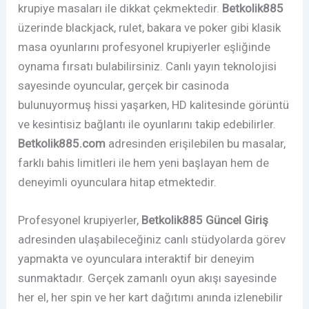
krupiye masaları ile dikkat çekmektedir.
Betkolik885
üzerinde blackjack, rulet, bakara ve poker gibi klasik
masa oyunlarını profesyonel krupiyerler eşliğinde
oynama fırsatı bulabilirsiniz. Canlı yayın teknolojisi
sayesinde oyuncular, gerçek bir casinoda
bulunuyormuş hissi yaşarken, HD kalitesinde görüntü
ve kesintisiz bağlantı ile oyunlarını takip edebilirler.
Betkolik885.com
adresinden erişilebilen bu masalar,
farklı bahis limitleri ile hem yeni başlayan hem de
deneyimli oyunculara hitap etmektedir.
Profesyonel krupiyerler,
Betkolik885 Güncel Giriş
adresinden ulaşabileceğiniz canlı stüdyolarda görev
yapmakta ve oyunculara interaktif bir deneyim
sunmaktadır. Gerçek zamanlı oyun akışı sayesinde
her el, her spin ve her kart dağıtımı anında izlenebilir