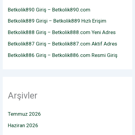
Betkolik890 Giriş – Betkolik890.com
Betkolik889 Girişi – Betkolik889 Hızlı Erişim
Betkolik888 Giriş – Betkolik888.com Yeni Adres
Betkolik887 Giriş – Betkolik887.com Aktif Adres
Betkolik886 Giriş – Betkolik886.com Resmi Giriş
Arşivler
Temmuz 2026
Haziran 2026