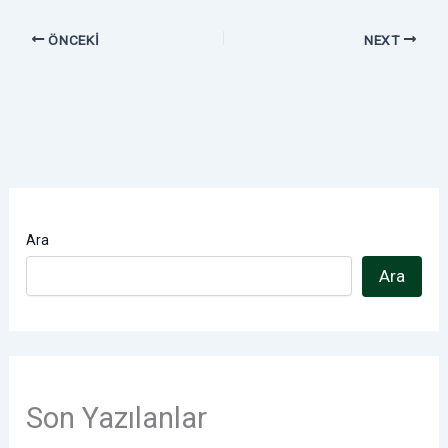
ÖNCEKI
NEXT
Ara
Ara
Son Yazılanlar